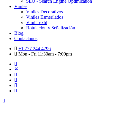
SEO - Search Engine Optimization
Viniles
Viniles Decorativos
Viniles Esmerilados
Vinil Textil
Rotulación y Señalización
Blog
Contactanos
+1 777 244 4796
Mon - Fri 11:30am - 7:00pm