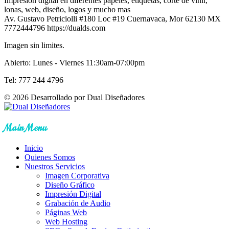
Impresión digital en diferentes papeles, etiquetas, corte de vinil,
lonas, web, diseño, logos y mucho mas
Av. Gustavo Petriciolli #180 Loc #19
Cuernavaca
,
Mor
62130
MX
7772444796
https://dualds.com
Imagen sin limites.
Abierto: Lunes - Viernes 11:30am-07:00pm
Tel: 777 244 4796
© 2026 Desarrollado por Dual Diseñadores
Main Menu
Inicio
Quienes Somos
Nuestros Servicios
Imagen Corporativa
Diseño Gráfico
Impresión Digital
Grabación de Audio
Páginas Web
Web Hosting