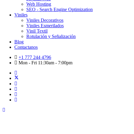
Web Hosting
SEO - Search Engine Optimization
Viniles
Viniles Decorativos
Viniles Esmerilados
Vinil Textil
Rotulación y Señalización
Blog
Contactanos
+1 777 244 4796
Mon - Fri 11:30am - 7:00pm