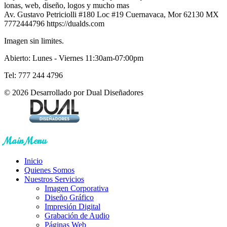
lonas, web, diseño, logos y mucho mas
Av. Gustavo Petriciolli #180 Loc #19
Cuernavaca
,
Mor
62130
MX
7772444796
https://dualds.com
Imagen sin limites.
Abierto: Lunes - Viernes 11:30am-07:00pm
Tel: 777 244 4796
© 2026 Desarrollado por Dual Diseñadores
Main Menu
Inicio
Quienes Somos
Nuestros Servicios
Imagen Corporativa
Diseño Gráfico
Impresión Digital
Grabación de Audio
Páginas Web