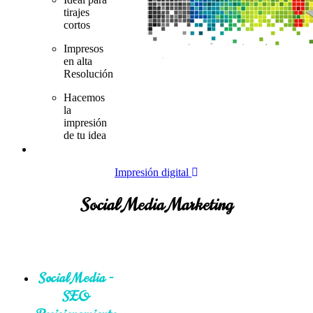
tirajes
cortos
Impresos
en alta
Resolución
Hacemos
la
impresión
de tu idea
Impresión digital
Social Media Marketing
Social Media -
SEO