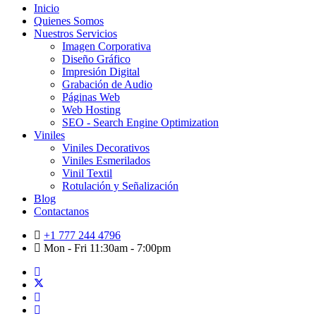
Inicio
Quienes Somos
Nuestros Servicios
Imagen Corporativa
Diseño Gráfico
Impresión Digital
Grabación de Audio
Páginas Web
Web Hosting
SEO - Search Engine Optimization
Viniles
Viniles Decorativos
Viniles Esmerilados
Vinil Textil
Rotulación y Señalización
Blog
Contactanos
+1 777 244 4796
Mon - Fri 11:30am - 7:00pm